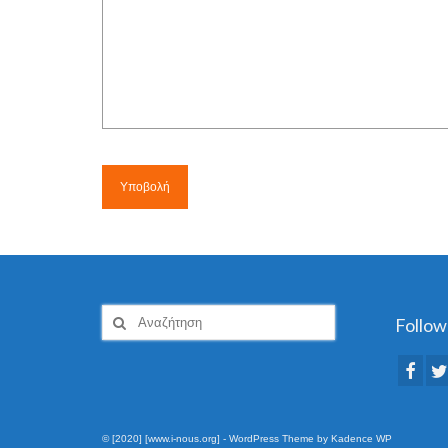
Αναζήτηση
Follow
για:
© [2020] [www.i-nous.org] - WordPress Theme by
Kadence WP